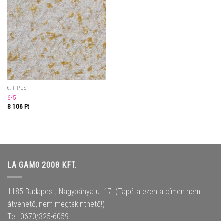
6. TÍPUS
6-5
8 106
Ft
LA GAMO 2008 KFT.
1185 Budapest, Nagybánya u. 17. (Tapéta ezen a címen nem
átvehető, nem megtekinthető!)
Tel: 0670/325-6059