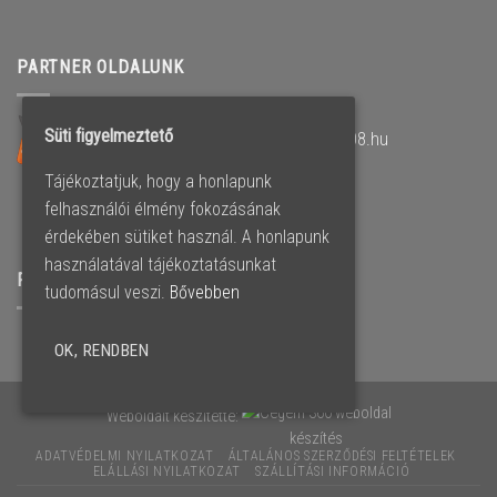
PARTNER OLDALUNK
Süti figyelmeztető
Műanyag nyílászárók –
www.lagamo2008.hu
Tájékoztatjuk, hogy a honlapunk
felhasználói élmény fokozásának
érdekében sütiket használ. A honlapunk
használatával tájékoztatásunkat
FACEBOOK OLDALUNK
tudomásul veszi.
Bővebben
OK, RENDBEN
Weboldalt készítette:
ADATVÉDELMI NYILATKOZAT
ÁLTALÁNOS SZERZŐDÉSI FELTÉTELEK
ELÁLLÁSI NYILATKOZAT
SZÁLLÍTÁSI INFORMÁCIÓ