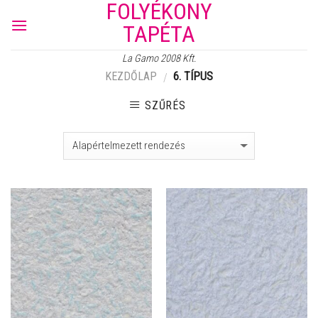
FOLYÉKONY
Skip
to
TAPÉTA
content
La Gamo 2008 Kft.
KEZDŐLAP
6. TÍPUS
/
SZŰRÉS