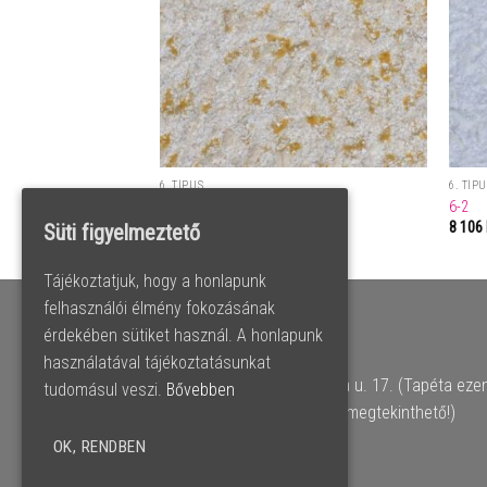
6. TÍPUS
6. TÍP
6-5
6-2
8 106
Ft
8 106
Süti figyelmeztető
Tájékoztatjuk, hogy a honlapunk
felhasználói élmény fokozásának
LA GAMO 2008 KFT.
érdekében sütiket használ. A honlapunk
használatával tájékoztatásunkat
1185 Budapest, Nagybánya u. 17. (Tapéta eze
tudomásul veszi.
Bővebben
címen nem átvehető, nem megtekinthető!)
Tel: 0670/325-6059
OK, RENDBEN