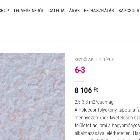
SHOP
TERMÉKEINKRŐL
GALÉRIA
ÁRAK
FELHASZNÁLÁS
KAPCSOLA
KEZDŐLAP
6. TÍPUS
/
6-3
8 106
Ft
2,5-3,3 m2/csomag
A Poldecor folyékony tapéta a f
mennyezeteknek kivételesen sz
felületet ad, ami a hagyományos
alkalmazásával elérhetetlen. Ha