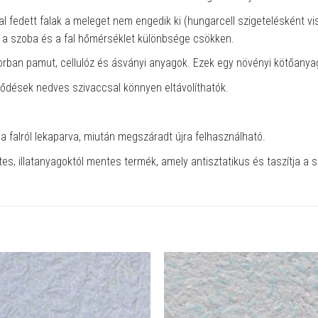
l fedett falak a meleget nem engedik ki (hungarcell szigetelésként vi
n a szoba és a fal hőmérséklet különbsége csökken.
rban pamut, cellulóz és ásványi anyagok. Ezek egy növényi kötőanyag
ződések nedves szivaccsal könnyen eltávolíthatók.
 a falról lekaparva, miután megszáradt újra felhasználható.
es, illatanyagoktól mentes termék, amely antisztatikus és taszítja a