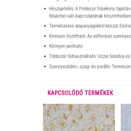
Hőszigetelés: A Poldecor folyékony tapétáva
felülettel való kapcsolatának köszönhetőe
Természetes alapanyagokból készül: Elsőso
Könnyen tisztítható: Az előforduló szennye
Könnyen javítható
Többször felhasználható: Vízzel feloldva és
Szennyeződés-, szag- és porálló: Természet
KAPCSOLÓDÓ TERMÉKEK