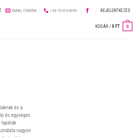
T
BEJELENTKEZÉS
EMAIL CÍMÜNK
+36 70 325-6059
0
KOSÁR /
0
FT
alaknak és a
ép és egységes
 tapéták
sználata nagyon