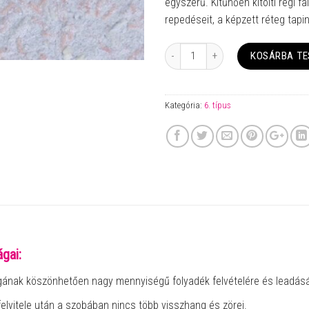
egyszerű. Kitűnően kitölti régi fa
repedéseit, a képzett réteg tapi
Mennyiség
KOSÁRBA T
Kategória:
6. típus
gai:
gának köszönhetően nagy mennyiségű folyadék felvételére és leadás
felvitele után a szobában nincs több visszhang és zörej.