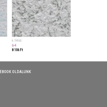
6. TÍPUS
6-4
8 106
Ft
EBOOK OLDALUNK