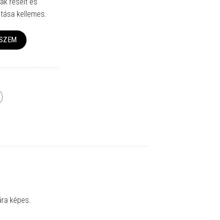
lak réseit és
ntása kellemes.
ESZEM
ára képes.