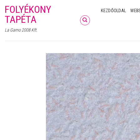
Skip
FOLYÉKONY
KEZDŐOLDAL
WEB
to
TAPÉTA
content
La Gamo 2008 Kft.