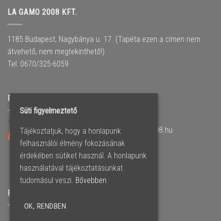
LA GAMO 2008 KFT.
1185 Budapest, Nagybánya u. 17. (Tapéta ezen a címen nem
átvehető, nem megtekinthető!)
Tel: 0670/325-6059
PARTNER OLDALUNK
Süti figyelmeztető
Műanyag nyílászárók –
www.lagamo2008.hu
Tájékoztatjuk, hogy a honlapunk
felhasználói élmény fokozásának
érdekében sütiket használ. A honlapunk
használatával tájékoztatásunkat
tudomásul veszi.
Bővebben
FACEBOOK OLDALUNK
OK, RENDBEN