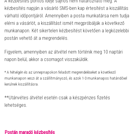
A kézbesítés pontos ideje sajnos nem határozható meg. A
kézbesítés napján a vásárló SMS-ben kap értesítést a kiszállítás
várható időpontjáról. Amennyiben a posta munkatársa nem tudja
elérni a vásárlót, a kiszállítást ismét megpróbálják a következő
munkanapon. Két sikertelen kézbesítést követően a legközelebbi
postán vehető át a megrendelés.
Figyelem, amennyiben az átvétel nem történik meg 10 naptári
napon belül, akkor a csomagot visszaküldik.
* A hétvégén és az ünnepnapokon feladott megrendeléseket a következő
munkanapon veszi át a szállítmányozó, és azok 1-3 munkanapos határidővel
kerülnek kiszállításra.
**Utánvétes átvétel esetén csak a készpénzes fizetés
lehetséges.
Postán maradó kézbesítés