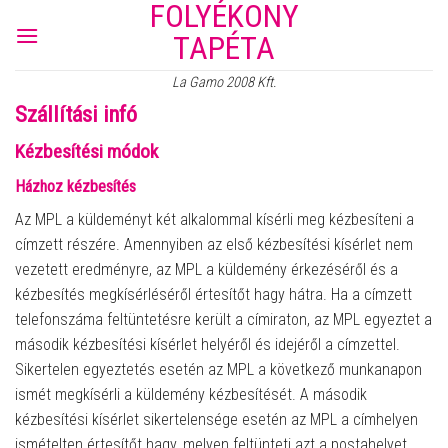
FOLYÉKONY
Skip
to
TAPÉTA
content
La Gamo 2008 Kft.
Szállítási infó
Kézbesítési módok
Házhoz kézbesítés
Az MPL a küldeményt két alkalommal kísérli meg kézbesíteni a
címzett részére. Amennyiben az első kézbesítési kísérlet nem
vezetett eredményre, az MPL a küldemény érkezéséről és a
kézbesítés megkísérléséről értesítőt hagy hátra. Ha a címzett
telefonszáma feltüntetésre került a címiraton, az MPL egyeztet a
második kézbesítési kísérlet helyéről és idejéről a címzettel.
Sikertelen egyeztetés esetén az MPL a következő munkanapon
ismét megkísérli a küldemény kézbesítését. A második
kézbesítési kísérlet sikertelensége esetén az MPL a címhelyen
ismételten értesítőt hagy, melyen feltünteti azt a postahelyet,