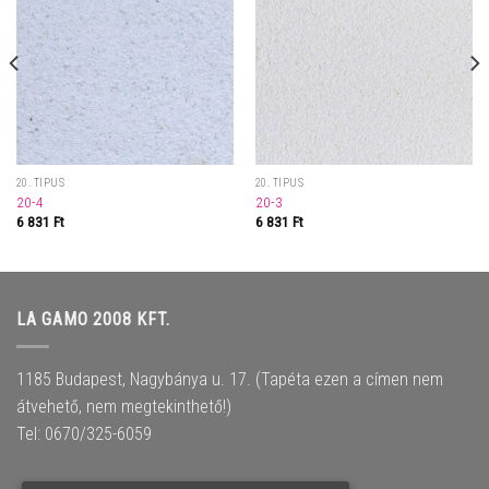
20. TÍPUS
20. TÍPUS
20-4
20-3
6 831
Ft
6 831
Ft
LA GAMO 2008 KFT.
1185 Budapest, Nagybánya u. 17. (Tapéta ezen a címen nem
átvehető, nem megtekinthető!)
Tel: 0670/325-6059