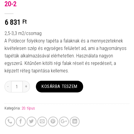
20-2
6 831
Ft
2,5-3,3 m2/csomag
A Poldecor folyékony tapéta a falaknak és a mennyezeteknek
kivételesen szép és egységes felületet ad, ami a hagyományos
tapéták alkalmazásával elérhetetlen. Használata nagyon
egyszerű. Kitűnően kitölti régi falak réseit és repedéseit, a
képzett réteg tapintása kellemes.
Mennyiség
KOSÁRBA TESZEM
Kategória:
20. típus