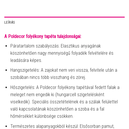
LEÍRÁS
A Poldecor folyékony tapéta tulajdonságai:
Páratartalom szabályozás: Elasztikus anyagának
köszönhetően nagy mennyiségű folyadék felvételére és
leadására képes.
Hangszigetelés: A zajokat nem veri vissza, felvitele után a
szobában nincs több visszhang és zörej.
Hőszigetelés: A Poldecor folyékony tapétával fedett falak a
meleget nem engedik ki (hungarcell szigetelésként
viselkedik). Speciális összetételének és a szálak felülettel
való kapcsolatának köszönhetően a szoba és a fal
hőmérséklet különbsége csökken.
Természetes alapanyagokból készül: Elsősorban pamut,