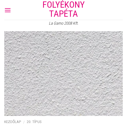
FOLYÉKONY
Skip
to
TAPÉTA
content
La Gamo 2008 Kft.
KEZDŐLAP
20. TÍPUS
/