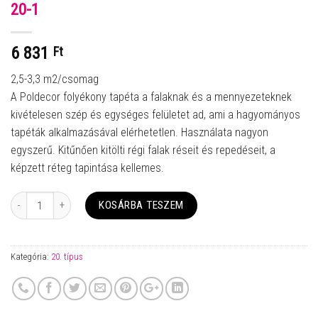
20-1
6 831
Ft
2,5-3,3 m2/csomag
A Poldecor folyékony tapéta a falaknak és a mennyezeteknek
kivételesen szép és egységes felületet ad, ami a hagyományos
tapéták alkalmazásával elérhetetlen. Használata nagyon
egyszerű. Kitűnően kitölti régi falak réseit és repedéseit, a
képzett réteg tapintása kellemes.
Mennyiség
KOSÁRBA TESZEM
Kategória:
20. típus