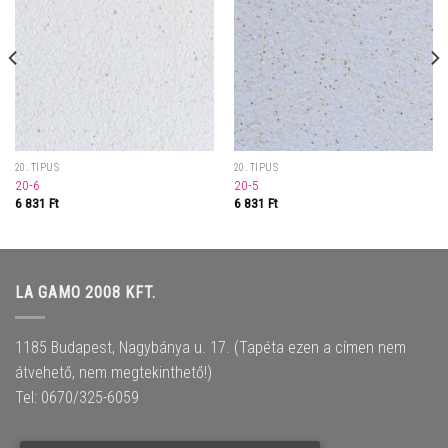
20. TÍPUS
20. TÍPUS
20-6
20-5
6 831
Ft
6 831
Ft
LA GAMO 2008 KFT.
1185 Budapest, Nagybánya u. 17. (Tapéta ezen a címen nem
átvehető, nem megtekinthető!)
Tel: 0670/325-6059