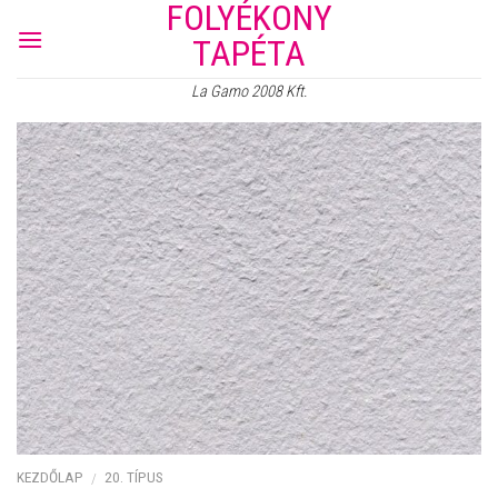
FOLYÉKONY
Skip
to
TAPÉTA
content
La Gamo 2008 Kft.
KEZDŐLAP
20. TÍPUS
/