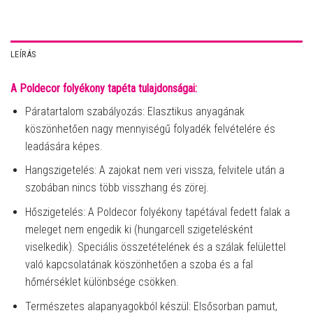
LEÍRÁS
A Poldecor folyékony tapéta tulajdonságai:
Páratartalom szabályozás: Elasztikus anyagának
köszönhetően nagy mennyiségű folyadék felvételére és
leadására képes.
Hangszigetelés: A zajokat nem veri vissza, felvitele után a
szobában nincs több visszhang és zörej.
Hőszigetelés: A Poldecor folyékony tapétával fedett falak a
meleget nem engedik ki (hungarcell szigetelésként
viselkedik). Speciális összetételének és a szálak felülettel
való kapcsolatának köszönhetően a szoba és a fal
hőmérséklet különbsége csökken.
Természetes alapanyagokból készül: Elsősorban pamut,