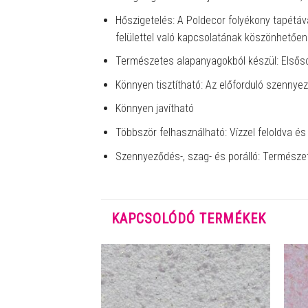
Hőszigetelés: A Poldecor folyékony tapétáva
felülettel való kapcsolatának köszönhetőe
Természetes alapanyagokból készül: Elsőso
Könnyen tisztítható: Az előforduló szennye
Könnyen javítható
Többször felhasználható: Vízzel feloldva és
Szennyeződés-, szag- és porálló: Természet
KAPCSOLÓDÓ TERMÉKEK