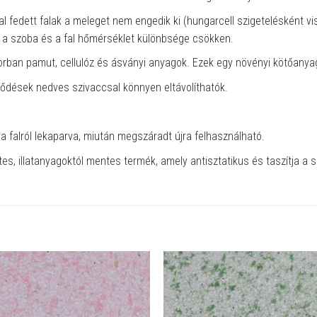
l fedett falak a meleget nem engedik ki (hungarcell szigetelésként vi
n a szoba és a fal hőmérséklet különbsége csökken.
rban pamut, cellulóz és ásványi anyagok. Ezek egy növényi kötőanyag
ződések nedves szivaccsal könnyen eltávolíthatók.
 a falról lekaparva, miután megszáradt újra felhasználható.
es, illatanyagoktól mentes termék, amely antisztatikus és taszítja a