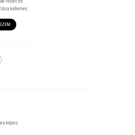
lak réseit és
ntása kellemes.
ESZEM
ára képes.