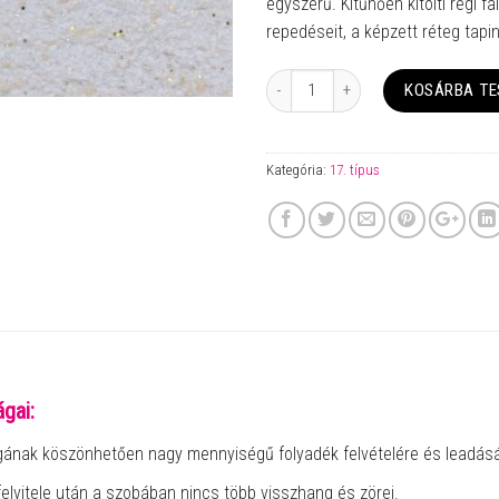
egyszerű. Kitűnően kitölti régi fa
repedéseit, a képzett réteg tapi
Mennyiség
KOSÁRBA T
Kategória:
17. típus
gai:
gának köszönhetően nagy mennyiségű folyadék felvételére és leadás
felvitele után a szobában nincs több visszhang és zörej.