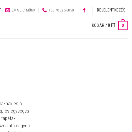
T
BEJELENTKEZÉS
EMAIL CÍMÜNK
+36 70 325-6059
0
KOSÁR /
0
FT
alaknak és a
ép és egységes
 tapéták
sználata nagyon