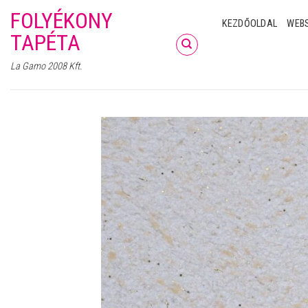
Skip
FOLYÉKONY
KEZDŐOLDAL
WEB
to
TAPÉTA
content
La Gamo 2008 Kft.