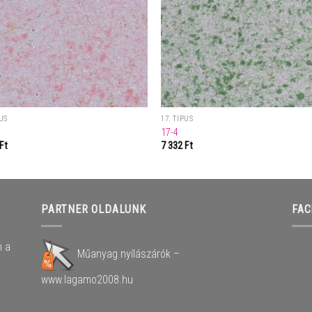
PUS
17. TÍPUS
17-4
Ft
7 332
Ft
PARTNER OLDALUNK
FAC
n a
Műanyag nyílászárók –
www.lagamo2008.hu