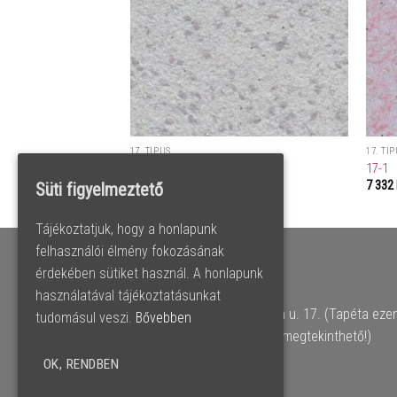
17. TÍPUS
17. TÍ
17-3
17-1
7 332
Ft
7 332
Süti figyelmeztető
Tájékoztatjuk, hogy a honlapunk
felhasználói élmény fokozásának
LA GAMO 2008 KFT.
érdekében sütiket használ. A honlapunk
használatával tájékoztatásunkat
1185 Budapest, Nagybánya u. 17. (Tapéta eze
tudomásul veszi.
Bővebben
címen nem átvehető, nem megtekinthető!)
Tel: 0670/325-6059
OK, RENDBEN