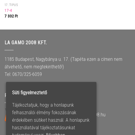
17. TÍPUS
17-4
7 332
Ft
LA GAMO 2008 KFT.
1185 Budapest, Nagybánya u. 17. (Tapéta ezen a címen nem
átvehető, nem megtekinthető!)
Tel: 0670/325-6059
Süti figyelmeztető
PARTNER OLDALUNK
Tájékoztatjuk, hogy a honlapunk
felhasználói élmény fokozásának
Műanyag nyílászárók –
www.lagamo2008.hu
érdekében sütiket használ. A honlapunk
használatával tájékoztatásunkat