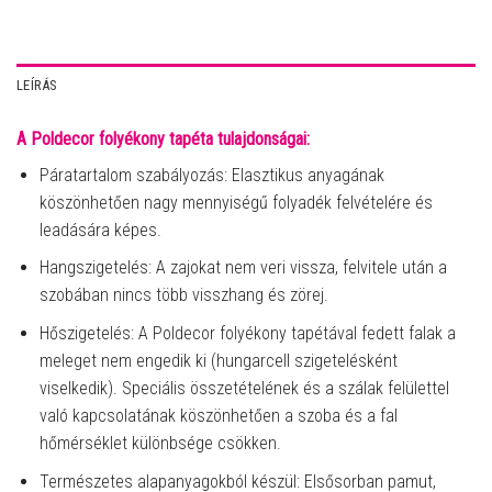
LEÍRÁS
A Poldecor folyékony tapéta tulajdonságai:
Páratartalom szabályozás: Elasztikus anyagának
köszönhetően nagy mennyiségű folyadék felvételére és
leadására képes.
Hangszigetelés: A zajokat nem veri vissza, felvitele után a
szobában nincs több visszhang és zörej.
Hőszigetelés: A Poldecor folyékony tapétával fedett falak a
meleget nem engedik ki (hungarcell szigetelésként
viselkedik). Speciális összetételének és a szálak felülettel
való kapcsolatának köszönhetően a szoba és a fal
hőmérséklet különbsége csökken.
Természetes alapanyagokból készül: Elsősorban pamut,