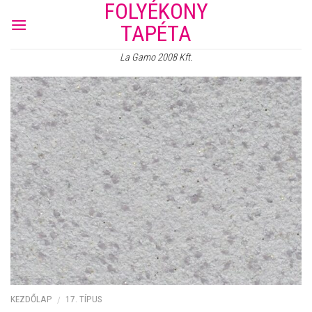
FOLYÉKONY
Skip
to
TAPÉTA
content
La Gamo 2008 Kft.
KEZDŐLAP
17. TÍPUS
/