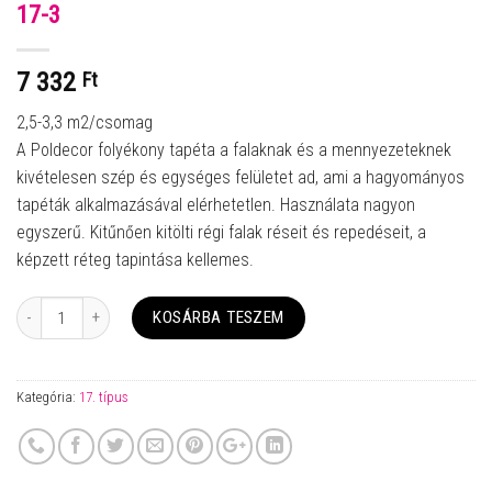
17-3
7 332
Ft
2,5-3,3 m2/csomag
A Poldecor folyékony tapéta a falaknak és a mennyezeteknek
kivételesen szép és egységes felületet ad, ami a hagyományos
tapéták alkalmazásával elérhetetlen. Használata nagyon
egyszerű. Kitűnően kitölti régi falak réseit és repedéseit, a
képzett réteg tapintása kellemes.
Mennyiség
KOSÁRBA TESZEM
Kategória:
17. típus