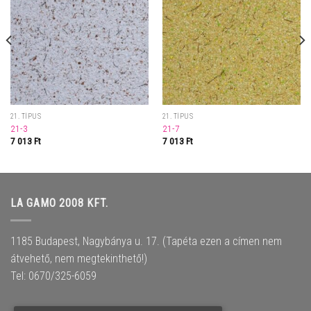
21. TÍPUS
21. TÍPUS
21-3
21-7
7 013
Ft
7 013
Ft
LA GAMO 2008 KFT.
1185 Budapest, Nagybánya u. 17. (Tapéta ezen a címen nem
átvehető, nem megtekinthető!)
Tel: 0670/325-6059