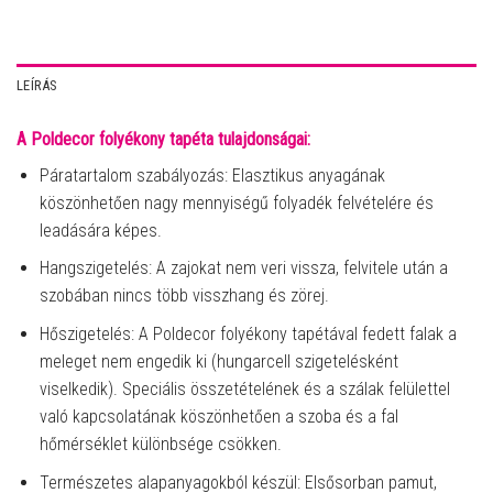
LEÍRÁS
A Poldecor folyékony tapéta tulajdonságai:
Páratartalom szabályozás: Elasztikus anyagának
köszönhetően nagy mennyiségű folyadék felvételére és
leadására képes.
Hangszigetelés: A zajokat nem veri vissza, felvitele után a
szobában nincs több visszhang és zörej.
Hőszigetelés: A Poldecor folyékony tapétával fedett falak a
meleget nem engedik ki (hungarcell szigetelésként
viselkedik). Speciális összetételének és a szálak felülettel
való kapcsolatának köszönhetően a szoba és a fal
hőmérséklet különbsége csökken.
Természetes alapanyagokból készül: Elsősorban pamut,