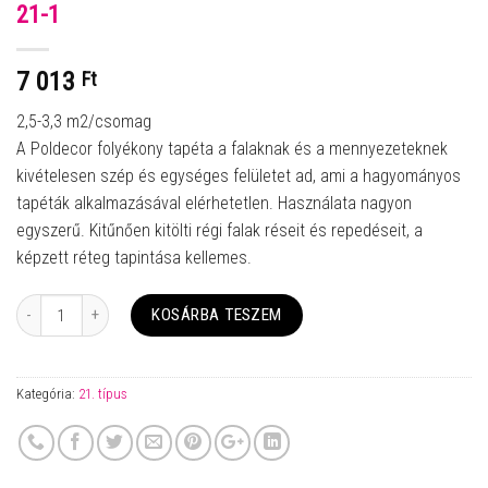
21-1
7 013
Ft
2,5-3,3 m2/csomag
A Poldecor folyékony tapéta a falaknak és a mennyezeteknek
kivételesen szép és egységes felületet ad, ami a hagyományos
tapéták alkalmazásával elérhetetlen. Használata nagyon
egyszerű. Kitűnően kitölti régi falak réseit és repedéseit, a
képzett réteg tapintása kellemes.
Mennyiség
KOSÁRBA TESZEM
Kategória:
21. típus