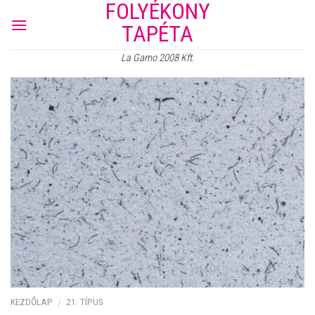
FOLYÉKONY
Skip
to
TAPÉTA
content
La Gamo 2008 Kft.
KEZDŐLAP
21. TÍPUS
/