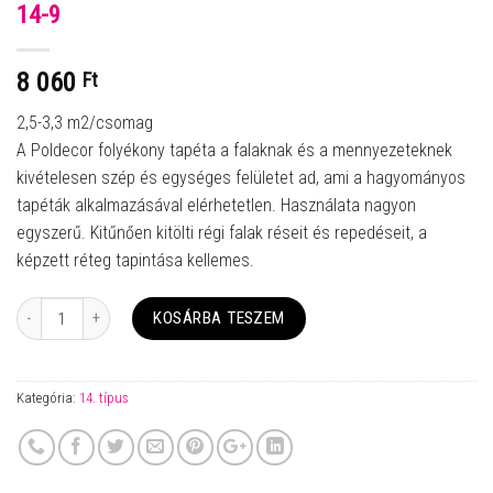
14-9
8 060
Ft
2,5-3,3 m2/csomag
A Poldecor folyékony tapéta a falaknak és a mennyezeteknek
kivételesen szép és egységes felületet ad, ami a hagyományos
tapéták alkalmazásával elérhetetlen. Használata nagyon
egyszerű. Kitűnően kitölti régi falak réseit és repedéseit, a
képzett réteg tapintása kellemes.
Mennyiség
KOSÁRBA TESZEM
Kategória:
14. típus