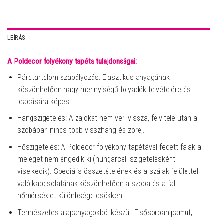
LEÍRÁS
A Poldecor folyékony tapéta tulajdonságai:
Páratartalom szabályozás: Elasztikus anyagának
köszönhetően nagy mennyiségű folyadék felvételére és
leadására képes.
Hangszigetelés: A zajokat nem veri vissza, felvitele után a
szobában nincs több visszhang és zörej.
Hőszigetelés: A Poldecor folyékony tapétával fedett falak a
meleget nem engedik ki (hungarcell szigetelésként
viselkedik). Speciális összetételének és a szálak felülettel
való kapcsolatának köszönhetően a szoba és a fal
hőmérséklet különbsége csökken.
Természetes alapanyagokból készül: Elsősorban pamut,