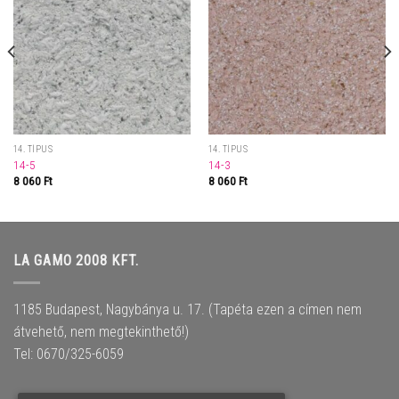
14. TÍPUS
14. TÍPUS
14-5
14-3
8 060
Ft
8 060
Ft
LA GAMO 2008 KFT.
1185 Budapest, Nagybánya u. 17. (Tapéta ezen a címen nem
átvehető, nem megtekinthető!)
Tel: 0670/325-6059